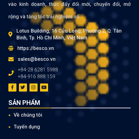
vào kinh doanh, thúc đẩy đổi mới, chuyển đổi, mở
rộng và tăng tốc trải nghiệm số.
Lotus Building, 16 Cửu Long, Phường 2, Q. Tân
Bình, Tp. Hồ Chí Minh, Việt Nam
https://besco.vn
sales@besco.vn
+84-28 6281 5988
+84-916 888 159
SẢN PHẨM
Về chúng tôi
Tuyển dụng