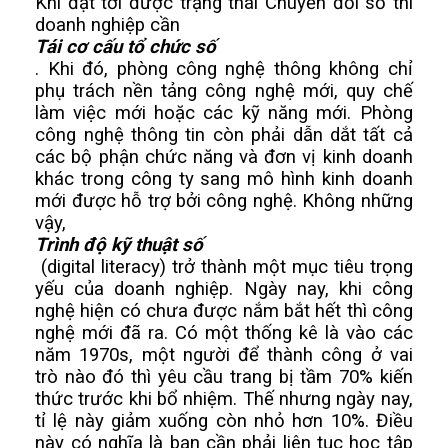
Khi đạt tới được trạng thái Chuyển đổi số thì 
doanh nghiệp cần 
Tái cơ cấu tổ chức số
. Khi đó, phòng công nghệ thông không chỉ 
phụ trách nền tảng công nghệ mới, quy chế 
làm việc mới hoặc các kỹ năng mới. Phòng 
công nghệ thông tin còn phải dẫn dắt tất cả 
các bộ phận chức năng và đơn vị kinh doanh 
khác trong công ty sang mô hình kinh doanh 
mới được hỗ trợ bởi công nghệ. Không những 
vậy, 
Trình độ kỹ thuật số
 (digital literacy) trở thành một mục tiêu trọng 
yếu của doanh nghiệp. Ngày nay, khi công 
nghệ hiện có chưa được nắm bắt hết thì công 
nghệ mới đã ra. Có một thống kê là vào các 
năm 1970s, một người để thành công ở vai 
trò nào đó thì yêu cầu trang bị tầm 70% kiến 
thức trước khi bổ nhiệm. Thế nhưng ngày nay, 
tỉ lệ này giảm xuống còn nhỏ hơn 10%. Điều 
này có nghĩa là bạn cần phải liên tục học tập 