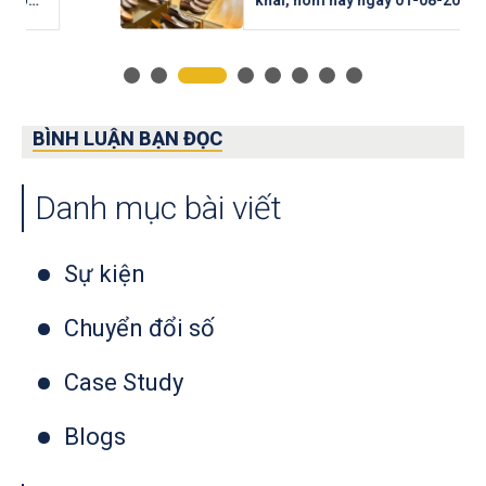
VMG Fashion quyết định đưa hệ
thống Quản trị Doanh nghiệp
được Công ty Cổ Phần BESCO
triển khai vào vận hành chính
thức. Sớm hơn lịch GOLIVE dự
kiến đặt ra từ đầu dự án là 2
BÌNH LUẬN BẠN ĐỌC
tuần.Nhờ vào sự chuẩn bị kỹ từ
hai phía VMG và BESCO, nhất là
phạm trù con người, cùng với
Danh mục bài viết
đó thì hai team đã dành sự tập
trung cao cho dự án, cùng với
sự quan tâm
Sự kiện
Chuyển đổi số
Case Study
Blogs