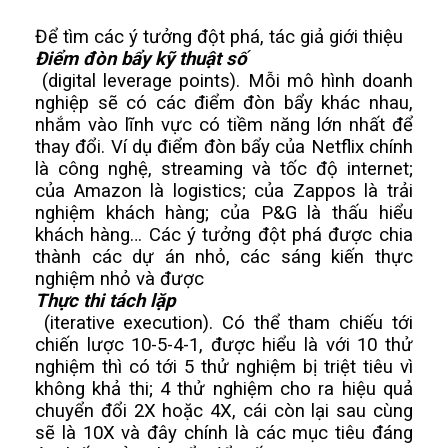
Để tìm các ý tưởng đột phá, tác giả giới thiệu 
Điểm đòn bẩy kỹ thuật số
 (digital leverage points). Mỗi mô hình doanh 
nghiệp sẽ có các điểm đòn bẩy khác nhau, 
nhắm vào lĩnh vực có tiềm năng lớn nhất để 
thay đổi. Ví dụ điểm đòn bẩy của Netflix chính 
là công nghệ, streaming và tốc độ internet; 
của Amazon là logistics; của Zappos là trải 
nghiệm khách hàng; của P&G là thấu hiểu 
khách hàng… Các ý tưởng đột phá được chia 
thành các dự án nhỏ, các sáng kiến thực 
nghiệm nhỏ và được 
Thực thi tách lặp
 (iterative execution). Có thể tham chiếu tới 
chiến lược 10-5-4-1, được hiểu là với 10 thử 
nghiệm thì có tới 5 thử nghiệm bị triệt tiêu vì 
không khả thi; 4 thử nghiệm cho ra hiệu quả 
chuyển đổi 2X hoặc 4X, cái còn lại sau cùng 
sẽ là 10X và đây chính là các mục tiêu đáng 