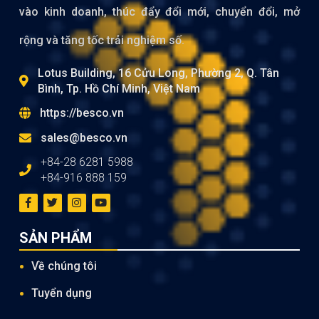
vào kinh doanh, thúc đẩy đổi mới, chuyển đổi, mở
rộng và tăng tốc trải nghiệm số.
Lotus Building, 16 Cửu Long, Phường 2, Q. Tân
Bình, Tp. Hồ Chí Minh, Việt Nam
https://besco.vn
sales@besco.vn
+84-28 6281 5988
+84-916 888 159
SẢN PHẨM
Về chúng tôi
Tuyển dụng