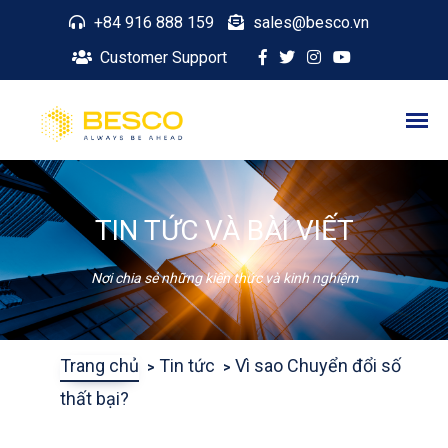
+84 916 888 159
sales@besco.vn
Customer Support
TIN TỨC VÀ BÀI VIẾT
Nơi chia sẻ những kiến thức và kinh nghiệm
Trang chủ
Tin tức
Vì sao Chuyển đổi số
thất bại?